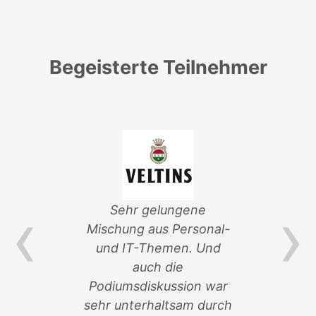
Begeisterte Teilnehmer
‹
›
von
Sehr gelungene
ik-
Mischung aus Personal-
Ver
und IT-Themen. Und
an 
auch die
so
n
Podiumsdiskussion war
sehr unterhaltsam durch