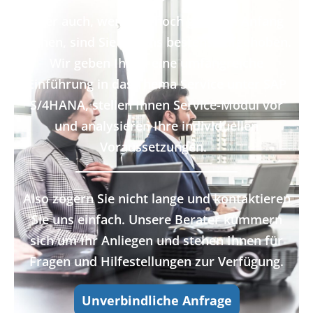
Aber auch, wenn Sie noch ganz am Anfang
stehen, sind Sie bei uns bestens aufgehoben
.
Wir geben Ihnen eine umfangreiche
Einführung in das Thema Service unter SAP
S/4HANA, stellen Ihnen Service
-Modul vor
und analysieren Ihre ind
ividuellen
Voraussetzungen.
A
lso zö
gern Sie nicht lange und kontaktieren
Sie uns einfach. Unsere Berater kümmern
sich um Ihr Anliegen und stehen Ihnen für
Fragen und Hilfestellungen zur Verfügung.
Unverbindliche Anfrage