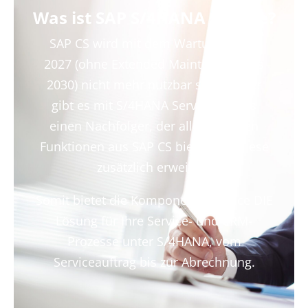
Was ist SAP S/4HANA Service?
SAP CS wird mit dem Wartungsende
2027 (ohne Extended Maintenance bis
2030) nicht mehr nutzbar sein. Daher
gibt es mit S/4HANA Service bereits
einen Nachfolger, der alle wichtigen
Funktionen aus SAP CS bietet und diese
zusätzlich erweitert.
Somit bietet die Komponente Service DIE
Lösung für Ihre Service- und CRM-
Prozesse unter S/4HANA, vom
Serviceauftrag bis zur Abrechnung.