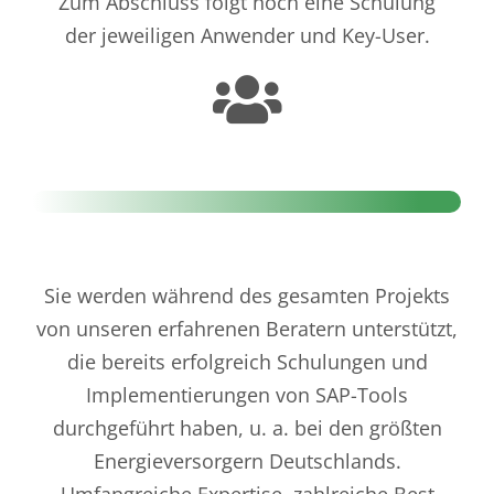
Zum Abschluss
folgt noch eine Schulung
der jeweiligen Anwender und Key-User.
Sie werden
während des gesamten Projekts
von
unsere
n
erfahrenen Berater
n unterstützt
,
die bereits
erfolgreich
Schulungen und
Implementierungen von SAP-Tools
durchgeführt haben
, u. a
.
bei den größten
Energieversorgern Deutschlands.
Umfangreiche Experti
se
,
zahlreiche Best