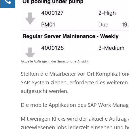
Jennifer Kaiser
Kundenservice
0211 9462 857295
jennifer.kaiser@maint-care.de
Ihre Anfrage
Aktuelle Aufträge in der Smartphone-Ansicht.
Stellten die Mitarbeiter vor Ort Komplikati
SAP-System ziehen, erforderte dies weiteren
aufgesucht werden.
Die mobile Applikation des SAP Work Manage
Mit wenigen Klicks wird der aktuelle Auftrag 
zugewiesenen Jobs jederzeit einsehen und be