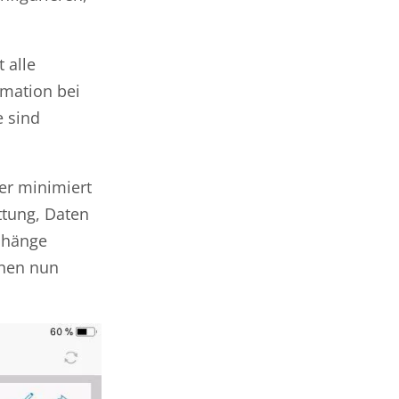
 alle
rmation bei
e sind
er minimiert
ttung, Daten
nhänge
nnen nun