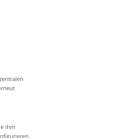
zentralen
erneut
lle ihm
nfigurieren,