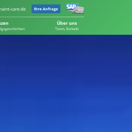
aint-care.de
Ihre Anfrage
nzen
Über uns
olgsgeschichten
Team, Kontakt