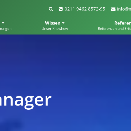
0211 9462 8572-95
info@m
t
Wissen
Refere
stungen
Unser Knowhow
Referenzen und Erf
anager