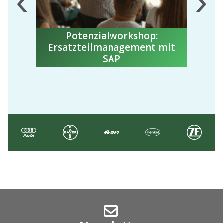
‹
›
Potenzialworkshop:
Kl
ag
Ersatzteilmanagement mit
SAP