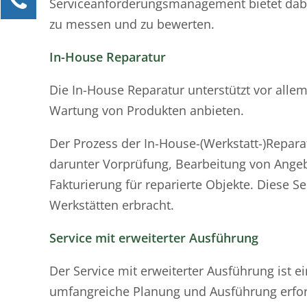
Serviceanforderungsmanagement bietet dabei 
Jennifer Kaiser
zu messen und zu bewerten.
Kundenservice
In-House Reparatur
0211 9462 857295
jennifer.kaiser@maint-care.de
Die In-House Reparatur unterstützt vor all
Wartung von Produkten anbieten.
Ihre Anfrage
Der Prozess der In-House-(Werkstatt-)Repar
darunter Vorprüfung, Bearbeitung von Angebo
Fakturierung für reparierte Objekte. Diese 
Werkstätten erbracht.
Service mit erweiterter Ausführung
Der Service mit erweiterter Ausführung ist ei
umfangreiche Planung und Ausführung erford