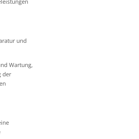
eleistungen
aratur und
 und Wartung,
g der
nen
eine
e