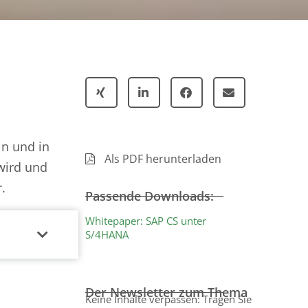
n und in
Als PDF herunterladen
wird und
.
Passende Downloads:
Whitepaper: SAP CS unter
S/4HANA
Der Newsletter zum Thema
Keine Inhalte verpassen: Tragen Sie