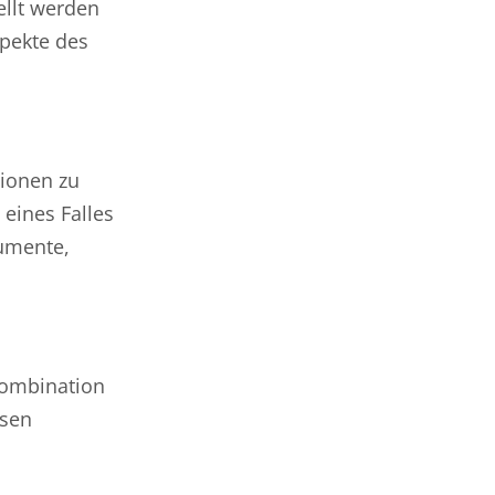
ellt werden
spekte des
ionen zu
eines Falles
kumente,
Kombination
osen