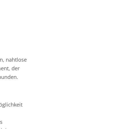
n, nahtlose
ent, der
rbunden.
glichkeit
as