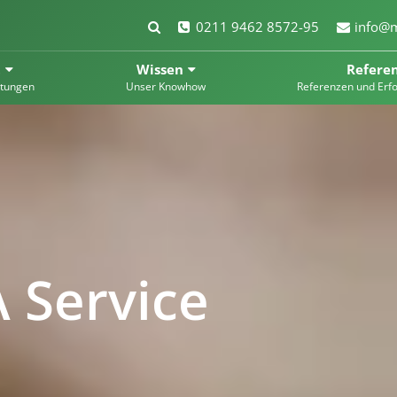
0211 9462 8572-95
info@m
t
Wissen
Refere
stungen
Unser Knowhow
Referenzen und Erf
 Service