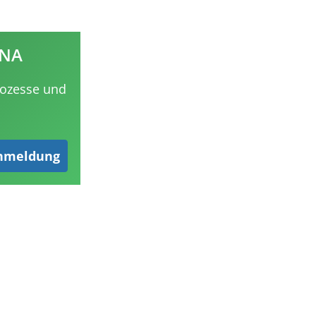
ANA
rozesse und
nmeldung