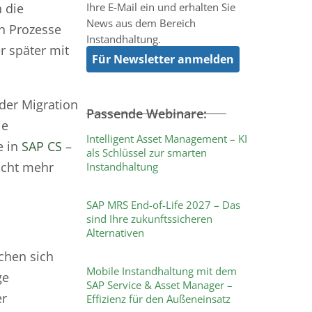
 die
Ihre E-Mail ein und erhalten Sie
News aus dem Bereich
n Prozesse
Instandhaltung.
r später mit
Für Newsletter anmelden
der Migration
Passende Webinare:
ie
Intelligent Asset Management – KI
e in
SAP CS
–
als Schlüssel zur smarten
nicht mehr
Instandhaltung
SAP MRS End-of-Life 2027 – Das
sind Ihre zukunftssicheren
Alternativen
chen sich
Mobile Instandhaltung mit dem
ge
SAP Service & Asset Manager –
er
Effizienz für den Außeneinsatz