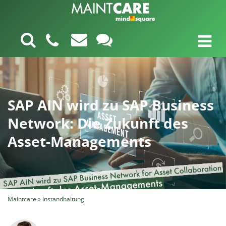
SAP AIN wird zu SAP Business
Network: Die Zukunft des
Asset-Managements
Maintcare
»
Instandhaltung