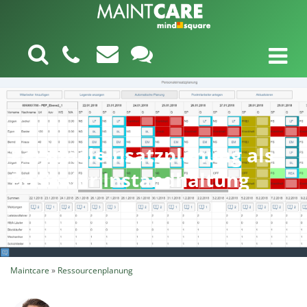
Personaleinsatzplanung als
Basis der Instandhaltung
Maintcare
»
Ressourcenplanung